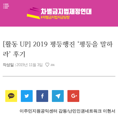
Skip
메뉴열기
to
content
[활동 UP] 2019 평등행진 ‘평등을 말하
라’ 후기
작성일 :
2019년 11월 3일
231
이주민지원공익센터 감동/난민인권네트워크 이현서