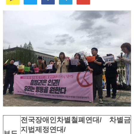
전국장애인차별철폐연대/ 차별금
지법제정연대/
보도