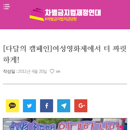
Skip
메뉴열기
to
content
[다달의 캠페인]여성영화제에서 더 짜릿
하게!
작성일 :
2011년 4월 20일
166